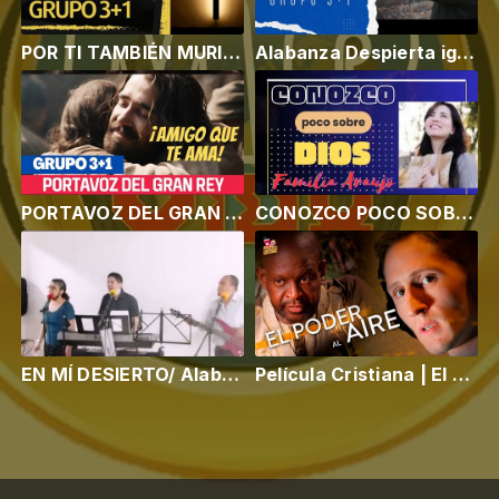
POR TI TAMBIÉN MURIÓ JESÚS/Video Oficial Grupo 3+1 / New Music 2024
Alabanza Despierta iglesia (versión oficial en español ) Grupo 3+1
PORTAVOZ DEL GRAN REY ( Video Oficial 3+1) Adoración| Amor |New Music 2024/ Esperanza
CONOZCO POCO SOBRE DIOS/ ¡Servirle es lo mejor!/ Grupo 3+1 /Familia Araujo/ Cantado en familia
EN MÍ DESIERTO/ Alabanza y adoración/musica cristiana evangelica/ 2022 / Recuerdo Barcelona/España
Película Cristiana | El Poder Al Aire